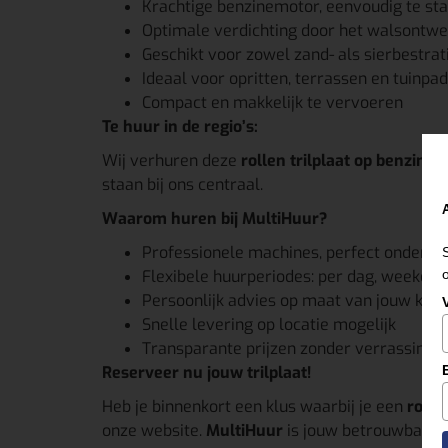
Krachtige benzinemotor, eenvoudig te st
Optimale verdichting door het walsontw
Geschikt voor zowel zand- als sierbestrat
Ideaal voor opritten, terrassen en tuinpa
Compact en makkelijk te vervoeren
Te huur in de regio’s:
Wij verhuren deze
rollen trilplaat op benzine
i
staan bij ons centraal.
Waarom huren bij MultiHuur?
Professionele machines, perfect onderh
Flexibele huurperiodes: per dag, weekend
Persoonlijk advies op maat van jouw klus
Snelle levering op locatie mogelijk
Transparante prijzen zonder verrassinge
Reserveer nu jouw trilplaat!
Heb je binnenkort een klus waarbij je een
rolle
onze website.
MultiHuur
is jouw betrouwbare 