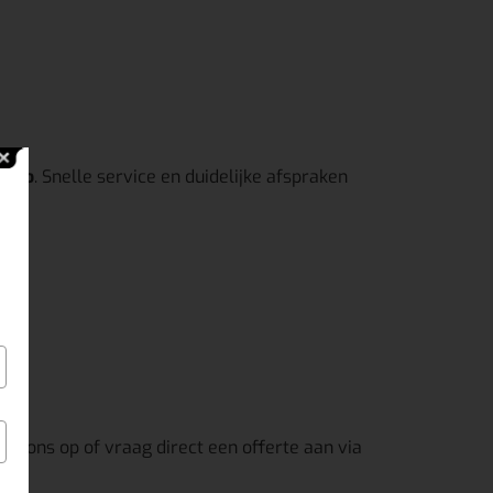
enlo
. Snelle service en duidelijke afspraken
t ons op of vraag direct een offerte aan via