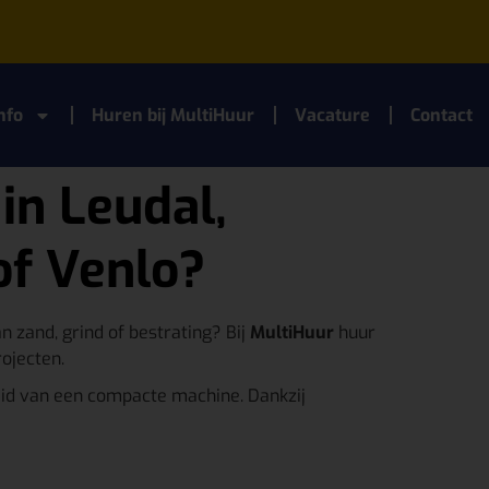
nfo
Huren bij MultiHuur
Vacature
Contact
in Leudal,
of Venlo?
n zand, grind of bestrating? Bij
MultiHuur
huur
ojecten.
d van een compacte machine. Dankzij