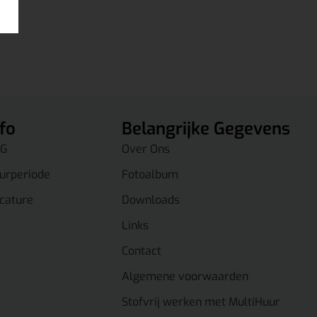
nfo
Belangrijke Gegevens
G
Over Ons
urperiode
Fotoalbum
cature
Downloads
Links
Contact
Algemene voorwaarden
Stofvrij werken met MultiHuur