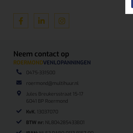
Neem contact op
ROERMOND
VENLO
PANNINGEN
0475-331500
roermond@multihuur.nl
Jules Breukersstraat 15-17
6041 BP Roermond
KvK.
13037070
BTW nr:
NL804285433B01