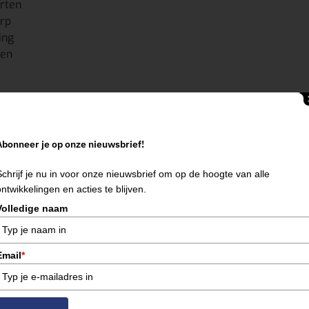
arten
erp
ing
den
n de regio’s
Leudal
,
Roermond
,
Roerdalen
,
Peel en Maas
en
V
Abonneer je op onze nieuwsbrief!
ouden
Schrijf je nu in voor onze nieuwsbrief om op de hoogte van alle
ontwikkelingen en acties te blijven.
 of week
Volledige naam
n
Email
*
n trilplaat van 140 kg op benzine
nodig hebt? Neem contact me
partner voor machineverhuur in Noord- en Midden-Limburg.