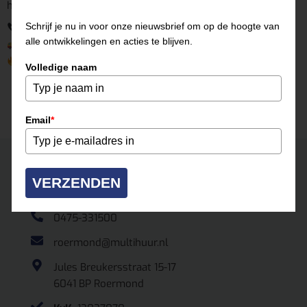
helpen je graag snel op weg!
Schrijf je nu in voor onze nieuwsbrief om op de hoogte van
Bel of mail voor beschikbaarheid
alle ontwikkelingen en acties te blijven.
Ophalen of bezorging mogelijk
Direct inzetbaar voor elk soldeerproject
Volledige naam
Email
*
Neem contact op
ROERMOND
VERZENDEN
0475-331500
roermond@multihuur.nl
Jules Breukersstraat 15-17
6041 BP Roermond