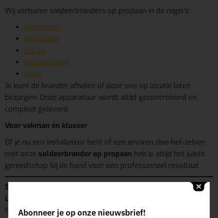
Wij verhuren soldeerbranders op propaan in de regio’s:
Roermond
Roerdalen
Leudal
Peel en Maas
Venlo
Je kunt de brander afhalen of door ons op locatie laten
bezorgen. Onze apparatuur wordt altijd gecontroleerd en
compleet geleverd.
Voor vakman én klusser
Of je nu een installateur bent of een ervaren doe-het-zelver:
met onze
soldeerbrander op propaan
heb je altijd het juiste
gereedschap bij de hand voor een professioneel resultaat.
Soldeerbrander op propaan huren in Roermond, Roerdalen,
Leudal, Peel & Maas of Venlo?
Neem nu contact op of reserveer eenvoudig online. Wij
Abonneer je op onze nieuwsbrief!