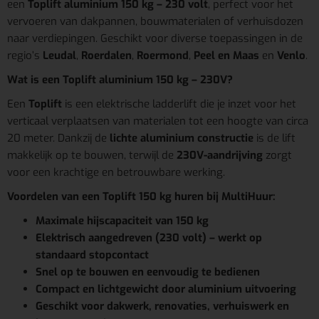
een
Toplift aluminium 150 kg – 230 volt
, perfect voor het
vervoeren van dakpannen, bouwmaterialen of verhuisdozen
naar verdiepingen. Geschikt voor diverse toepassingen in de
regio’s
Leudal
,
Roerdalen
,
Roermond
,
Peel en Maas
en
Venlo
.
Wat is een Toplift aluminium 150 kg – 230V?
Een
Toplift
is een elektrische ladderlift die je inzet voor het
verticaal verplaatsen van materialen tot een hoogte van circa
20 meter. Dankzij de
lichte aluminium constructie
is de lift
makkelijk op te bouwen, terwijl de
230V-aandrijving
zorgt
voor een krachtige en betrouwbare werking.
Voordelen van een Toplift 150 kg huren bij MultiHuur:
Maximale hijscapaciteit van 150 kg
Elektrisch aangedreven (230 volt) – werkt op
standaard stopcontact
Snel op te bouwen en eenvoudig te bedienen
Compact en lichtgewicht door aluminium uitvoering
Geschikt voor dakwerk, renovaties, verhuiswerk en