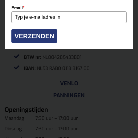
0475-331500
Email
*
roermond@multihuur.nl
Jules Breukersstraat 15-17
6041 BP Roermond
VERZENDEN
KvK.
13037070
BTW nr:
NL804285433B01
IBAN:
NL53 RABO 0113 8157 00
VENLO
PANNINGEN
Openingstijden
Maandag
7:30 uur – 17:00 uur
Dinsdag
7:30 uur – 17:00 uur