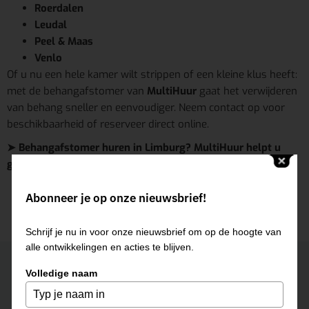
Roerdalen
Leudal
Peel & Maas
Venlo
Of u nu een hele kamer wilt strippen of een kleine klus heeft:
met de behangafstomer van
MultiHuur
gaat het verwijderen
van behang sneller en eenvoudiger. Neem contact op voor
beschikbaarheid of reserveer direct online.
➤ Behangafstomer huren in Limburg? MultiHuur helpt u
graag!
Abonneer je op onze nieuwsbrief!
Schrijf je nu in voor onze nieuwsbrief om op de hoogte van
alle ontwikkelingen en acties te blijven.
Neem contact op
Volledige naam
ROERMOND