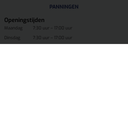
PANNINGEN
Openingstijden
Maandag
7:30 uur – 17:00 uur
Dinsdag
7:30 uur – 17:00 uur
Woensdag
7:30 uur – 17:00 uur
Donderdag
7:30 uur – 17:00 uur
Vrijdag
7:30 uur – 17:00 uur
Zaterdag
8:00 uur – 17:00 uur
(Vestiging Panningen en Venlo tot 12.00!)
Zondag
Gesloten
Lunchpauze
12:30 uur – 13:00 uur
Info