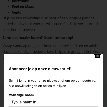
Roermond
Peel en Maas
Venlo
Of je nu een eenmalige klus hebt of een langere periode
onderhoud wilt uitvoeren, wij bieden flexibele verhuuropties
en scherpe tarieven.
Berm-bosmaaier huren? Neem contact op!
Vraag vandaag nog naar beschikbaarheid, prijzen en advies.
Onze deskundige medewerkers helpen je graag bij het kiezen
van de juiste machine voor jouw project.
Abonneer je op onze nieuwsbrief!
Schrijf je nu in voor onze nieuwsbrief om op de hoogte van
alle ontwikkelingen en acties te blijven.
Neem contact op
Volledige naam
ROERMOND