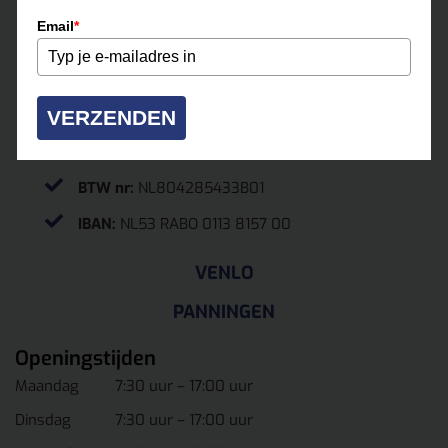
0475-331500
Email
*
roermond@multihuur.nl
Jules Breukersstraat 15-17
VERZENDEN
6041 BP Roermond
KvK.
13037070
BTW nr:
NL804285433B01
IBAN:
NL53 RABO 0113 8157 00
VENLO
PANNINGEN
Openingstijden
Maandag
7:30 uur – 17:00 uur
Dinsdag
7:30 uur – 17:00 uur