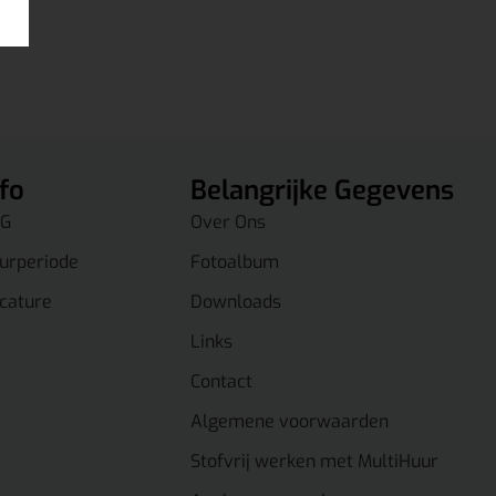
nfo
Belangrijke Gegevens
G
Over Ons
urperiode
Fotoalbum
cature
Downloads
Links
Contact
Algemene voorwaarden
Stofvrij werken met MultiHuur