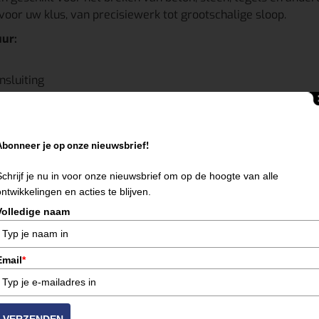
 voor uw klus, van precisiewerk tot grootschalige sloop.
ur:
nsluiting
etbaar
rkzaamheden
nge projecten
Abonneer je op onze nieuwsbrief!
Schrijf je nu in voor onze nieuwsbrief om op de hoogte van alle
ontwikkelingen en acties te blijven.
Volledige naam
of een zware betonnen fundering wilt slopen, bij
MultiHuur
vi
Email
*
 of reserveer eenvoudig online.
Huur staat voor u klaar!