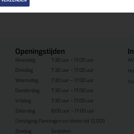
VERZENDEN
Openingstijden
I
Maandag
7:30 uur – 17:00 uur
AV
Dinsdag
7:30 uur – 17:00 uur
Hu
Woensdag
7:30 uur – 17:00 uur
Va
Donderdag
7:30 uur – 17:00 uur
Vrijdag
7:30 uur – 17:00 uur
Zaterdag
8:00 uur – 17:00 uur
(Vestiging Panningen en Venlo tot 12.00!)
Zondag
Gesloten