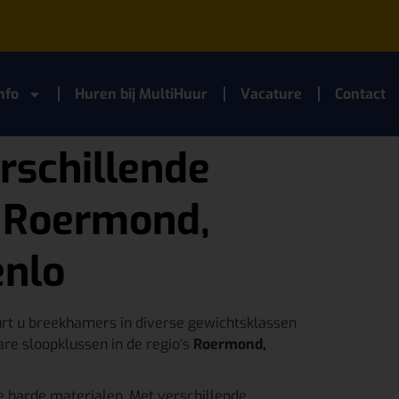
nfo
Huren bij MultiHuur
Vacature
Contact
rschillende
– Roermond,
enlo
rt u breekhamers in diverse gewichtsklassen
are sloopklussen in de regio’s
Roermond,
e harde materialen. Met verschillende