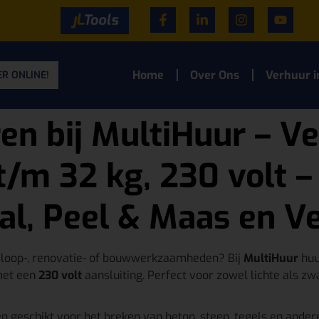
Home
Over Ons
Verhuur i
R ONLINE!
n bij MultiHuur – Ve
t/m 32 kg, 230 volt 
al, Peel & Maas en V
sloop-, renovatie- of bouwwerkzaamheden? Bij
MultiHuur
huu
met een
230 volt
aansluiting. Perfect voor zowel lichte als zw
n geschikt voor het breken van beton, steen, tegels en ander