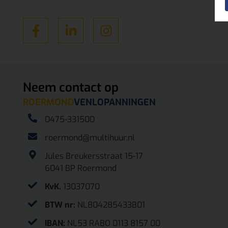
Neem contact op
ROERMOND
VENLO
PANNINGEN
0475-331500
roermond@multihuur.nl
Jules Breukersstraat 15-17
6041 BP Roermond
KvK.
13037070
BTW nr:
NL804285433B01
IBAN:
NL53 RABO 0113 8157 00