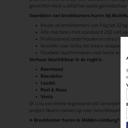
gewichten kiest u altijd het juiste gereedschap
Voordelen van breekhamers huren bij MultiHu
Keuze uit breekhamers van 3 kg tot 32 kg
Alle machines met standaard 230 volt aa
Professioneel onderhouden en direct inz
Geschikt voor lichte tot zware sloopwe
Flexibele huurtermijnen voor korte en la
Verhuur beschikbaar in de regio’s:
Roermond
Roerdalen
Leudal
Peel & Maas
Venlo
Of u nu een kleine tegelwand wilt verwijderen 
project. Neem contact op voor beschikbaarheid
➤ Breekhamer huren in Midden-Limburg? Multi