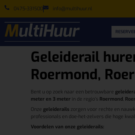
0475-331500
info@multihuur.nl
RESERVEE
Geleiderail hure
Roermond, Roerd
Bent u op zoek naar een betrouwbare
geleidera
meter en 3 meter
in de regio’s
Roermond
,
Roe
Onze
geleiderails
zorgen voor rechte en nauwke
professionals en doe-het-zelvers die hoge kwal
Voordelen van onze geleiderails: