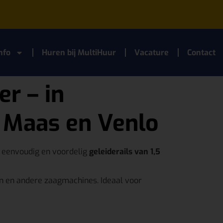
nfo
Huren bij MultiHuur
Vacature
Contact
er – in
& Maas en Venlo
 eenvoudig en voordelig
geleiderails van 1,5
en en andere zaagmachines. Ideaal voor