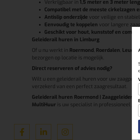
Verkrijgbaar in
1,5 meter en 3 meter leng
Compatibel met de meeste cirkelzagen e
Antislip onderzijde
voor veilige en stabie
Eenvoudig te koppelen
voor langere zaag
Geschikt voor hout, kunststof en compo
Geleiderail huren in Limburg
Of u nu werkt in
Roermond
,
Roerdalen
,
Leudal
bezorgen op locatie is mogelijk.
Direct reserveren of advies nodig?
Wilt u een geleiderail huren voor uw zaagpro
verzekerd van een perfect zaagresultaat.
Geleiderail huren Roermond | Zaaggeleider Ven
MultiHuur
is uw specialist in professioneel ge