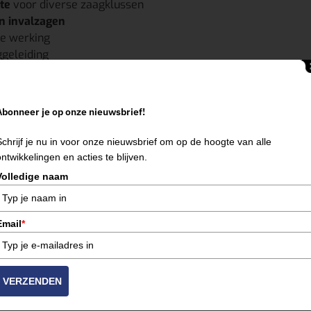
te
voor diverse zaagklussen
n invalzagen
le werking
geleiding
sietmaterialen
,
Peel & Maas
of
Venlo
, onze geleiderails zijn direct beschikb
Abonneer je op onze nieuwsbrief!
Schrijf je nu in voor onze nieuwsbrief om op de hoogte van alle
ontwikkelingen en acties te blijven.
ject? Neem contact op met
MultiHuur
voor beschikbaarheid, ta
Volledige naam
lo | Geleiderail 3 meter Leudal | Zaagmachine accessoires 
Email
*
reedschap in Limburg!
VERZENDEN