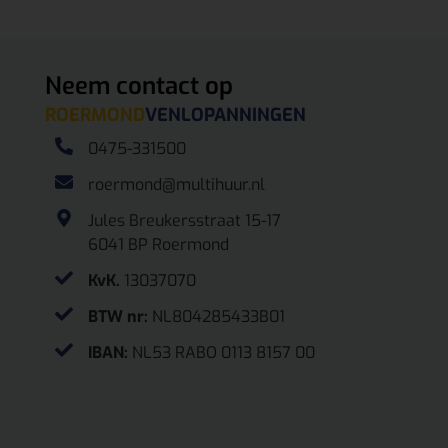
Neem contact op
ROERMOND
VENLO
PANNINGEN
0475-331500
roermond@multihuur.nl
Jules Breukersstraat 15-17
6041 BP Roermond
KvK.
13037070
BTW nr:
NL804285433B01
IBAN:
NL53 RABO 0113 8157 00