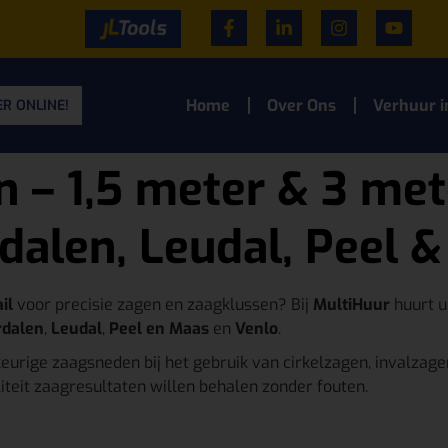
Home
Over Ons
Verhuur i
R ONLINE!
n – 1,5 meter & 3 met
alen, Leudal, Peel 
il
voor precisie zagen en zaagklussen? Bij
MultiHuur
huurt u
rdalen
,
Leudal
,
Peel en Maas
en
Venlo
.
urige zaagsneden bij het gebruik van cirkelzagen, invalzag
iteit zaagresultaten willen behalen zonder fouten.