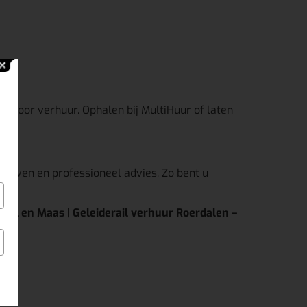
aar voor verhuur. Ophalen bij MultiHuur of laten
rieven en professioneel advies. Zo bent u
Peel en Maas | Geleiderail verhuur Roerdalen –