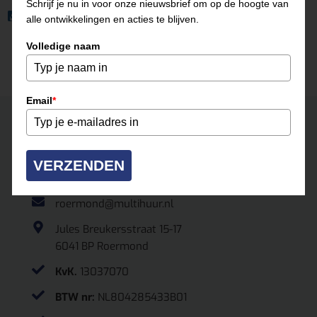
Schrijf je nu in voor onze nieuwsbrief om op de hoogte van
Professionele oplossing tegen gootsteenverstoppingen
alle ontwikkelingen en acties te blijven.
Volledige naam
Email
*
Neem contact op
ROERMOND
VERZENDEN
0475-331500
roermond@multihuur.nl
Jules Breukersstraat 15-17
6041 BP Roermond
KvK.
13037070
BTW nr:
NL804285433B01