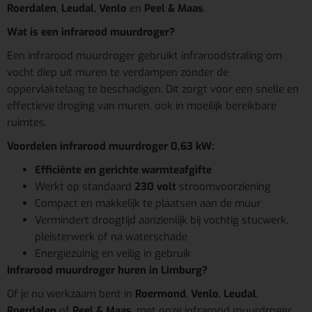
Roerdalen
,
Leudal
,
Venlo
en
Peel & Maas
.
Wat is een infrarood muurdroger?
Een infrarood muurdroger gebruikt infraroodstraling om
vocht diep uit muren te verdampen zonder de
oppervlaktelaag te beschadigen. Dit zorgt voor een snelle en
effectieve droging van muren, ook in moeilijk bereikbare
ruimtes.
Voordelen infrarood muurdroger 0,63 kW:
Efficiënte en gerichte warmteafgifte
Werkt op standaard
230 volt
stroomvoorziening
Compact en makkelijk te plaatsen aan de muur
Vermindert droogtijd aanzienlijk bij vochtig stucwerk,
pleisterwerk of na waterschade
Energiezuinig en veilig in gebruik
Infrarood muurdroger huren in Limburg?
Of je nu werkzaam bent in
Roermond
,
Venlo
,
Leudal
,
Roerdalen
of
Peel & Maas
, met onze infrarood muurdroger