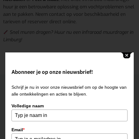
huur je een betrouwbare oplossing om vochtproblemen snel
aan te pakken. Neem contact op voor beschikbaarheid en
tarieven of reserveer direct online.
Snel muren drogen? Huur nu een infrarood muurdroger in
Limburg!
Abonneer je op onze nieuwsbrief!
Neem contact op
Schrijf je nu in voor onze nieuwsbrief om op de hoogte van
ROERMOND
alle ontwikkelingen en acties te blijven.
Volledige naam
0475-331500
roermond@multihuur.nl
Email
*
Jules Breukersstraat 15-17