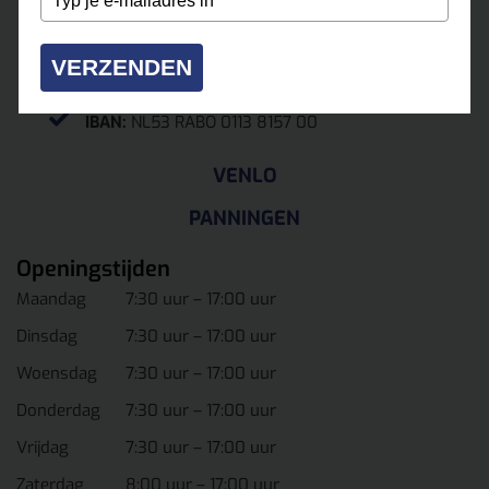
6041 BP Roermond
KvK.
13037070
VERZENDEN
BTW nr:
NL804285433B01
IBAN:
NL53 RABO 0113 8157 00
VENLO
PANNINGEN
Openingstijden
Maandag
7:30 uur – 17:00 uur
Dinsdag
7:30 uur – 17:00 uur
Woensdag
7:30 uur – 17:00 uur
Donderdag
7:30 uur – 17:00 uur
Vrijdag
7:30 uur – 17:00 uur
Zaterdag
8:00 uur – 17:00 uur