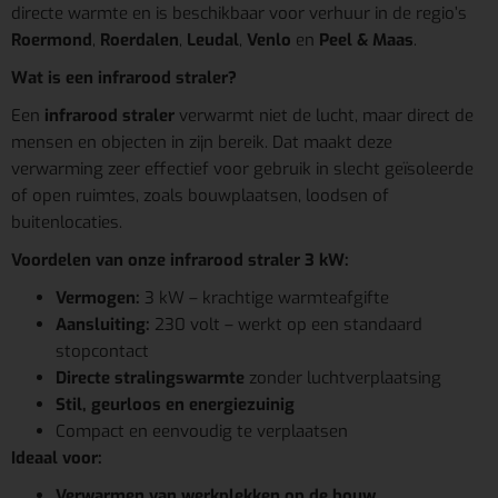
directe warmte en is beschikbaar voor verhuur in de regio’s
Roermond
,
Roerdalen
,
Leudal
,
Venlo
en
Peel & Maas
.
Wat is een infrarood straler?
Een
infrarood straler
verwarmt niet de lucht, maar direct de
mensen en objecten in zijn bereik. Dat maakt deze
verwarming zeer effectief voor gebruik in slecht geïsoleerde
of open ruimtes, zoals bouwplaatsen, loodsen of
buitenlocaties.
Voordelen van onze infrarood straler 3 kW:
Vermogen:
3 kW – krachtige warmteafgifte
Aansluiting:
230 volt – werkt op een standaard
stopcontact
Directe stralingswarmte
zonder luchtverplaatsing
Stil, geurloos en energiezuinig
Compact en eenvoudig te verplaatsen
Ideaal voor:
Verwarmen van werkplekken op de bouw