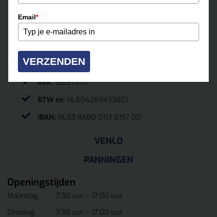
Email
*
0475-331500
roermond@multihuur.nl
Jules Breukersstraat 15-17
VERZENDEN
6041 BP Roermond
KvK.
13037070
BTW nr:
NL804285433B01
IBAN:
NL53 RABO 0113 8157 00
VENLO
PANNINGEN
Openingstijden
Maandag
7:30 uur – 17:00 uur
Dinsdag
7:30 uur – 17:00 uur