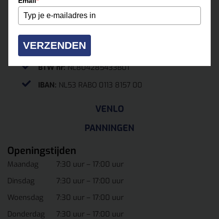
Email
*
roermond@multihuur.nl
Jules Breukersstraat 15-17
6041 BP Roermond
VERZENDEN
KvK.
13037070
BTW nr:
NL804285433B01
IBAN:
NL53 RABO 0113 8157 00
VENLO
PANNINGEN
Openingstijden
Maandag
7:30 uur – 17:00 uur
Dinsdag
7:30 uur – 17:00 uur
Woensdag
7:30 uur – 17:00 uur
Donderdag
7:30 uur – 17:00 uur