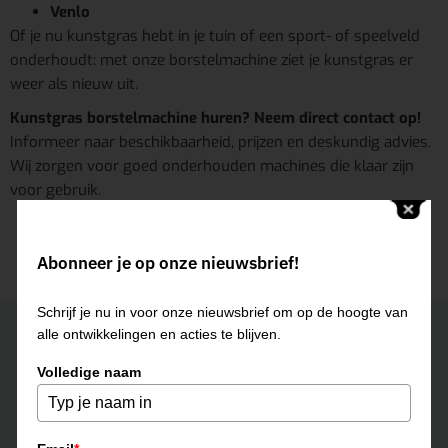
Venlo
Of je nu kunstgras hebt in je tuin of een sport- of speelveld
onderhoudt: met onze borstelmachine ziet je kunstgras er
weer als nieuw uit.
Kunstgras borstelmachine huren? Neem direct contact op!
Informeer naar beschikbaarheid, prijzen en deskundig advies.
Wij zorgen voor goed onderhouden machines die klaar zijn
voor gebruik.
Abonneer je op onze nieuwsbrief!
Schrijf je nu in voor onze nieuwsbrief om op de hoogte van
Neem contact op
alle ontwikkelingen en acties te blijven.
ROERMOND
Volledige naam
0475-331500