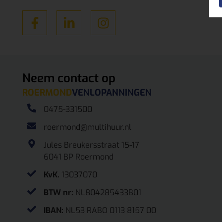
Neem contact op
ROERMOND
VENLO
PANNINGEN
0475-331500
roermond@multihuur.nl
Jules Breukersstraat 15-17
6041 BP Roermond
KvK.
13037070
BTW nr:
NL804285433B01
IBAN:
NL53 RABO 0113 8157 00