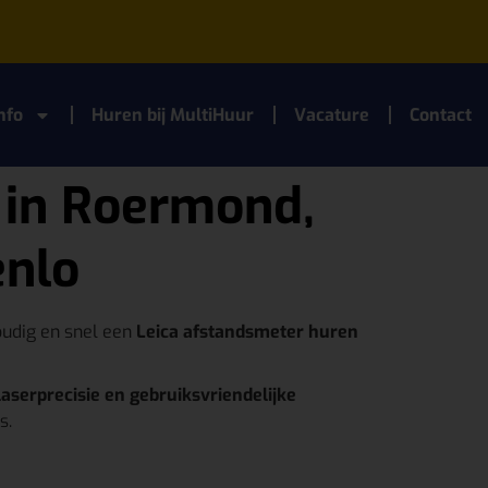
nfo
Huren bij MultiHuur
Vacature
Contact
 in Roermond,
enlo
oudig en snel een
Leica afstandsmeter huren
laserprecisie en gebruiksvriendelijke
s.