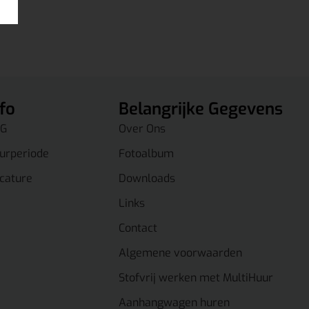
nfo
Belangrijke Gegevens
G
Over Ons
urperiode
Fotoalbum
cature
Downloads
Links
Contact
Algemene voorwaarden
Stofvrij werken met MultiHuur
Aanhangwagen huren