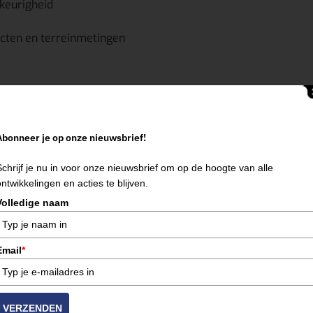
eurigheid
ecten en terreinmetingen
, met een focus op de regio’s:
Abonneer je op onze nieuwsbrief!
Schrijf je nu in voor onze nieuwsbrief om op de hoogte van alle
ontwikkelingen en acties te blijven.
Volledige naam
j zorgen voor goed onderhouden apparatuur, duidelijke instruct
Email
*
 of reserveer direct jouw
Leica afstandsmeter 60 meter
. W
ert.
VERZENDEN