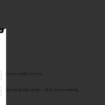
ies en een snelle service.
ij helpen je graag verder – of je nu een woning