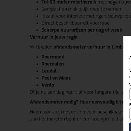
Tot 60 meter meetbereik
met hoge nauwk
Compact en makkelijk mee te nemen
Ideaal voor interieurmetingen, bouwproj
Direct beschikbaar uit voorraad
Scherpe huurprijzen per dag of week
Verhuur in jouw regio
Wij bieden
afstandsmeter verhuur in Limburg
Roermond
Roerdalen
Leudal
Peel en Maas
Venlo
Of je nu een dag huurt of voor langere tijd, wi
Afstandsmeter nodig? Huur eenvoudig bij ons!
Neem contact met ons op voor beschikbaarheid
aan het inmeten bent of een bouwproject uitvo