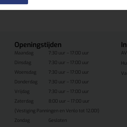
Openingstijden
I
Maandag
7:30 uur – 17:00 uur
AV
Dinsdag
7:30 uur – 17:00 uur
Hu
Woensdag
7:30 uur – 17:00 uur
Va
Donderdag
7:30 uur – 17:00 uur
Vrijdag
7:30 uur – 17:00 uur
Zaterdag
8:00 uur – 17:00 uur
(Vestiging Panningen en Venlo tot 12.00!)
Zondag
Gesloten