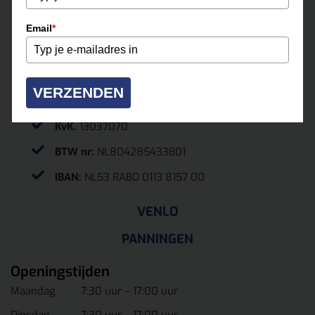
Email
*
0475-331500
roermond@multihuur.nl
Jules Breukersstraat 15-17
VERZENDEN
6041 BP Roermond
KvK.
13037070
BTW nr:
NL804285433B01
IBAN:
NL53 RABO 0113 8157 00
VENLO
PANNINGEN
Openingstijden
Maandag
7:30 uur – 17:00 uur
Dinsdag
7:30 uur – 17:00 uur