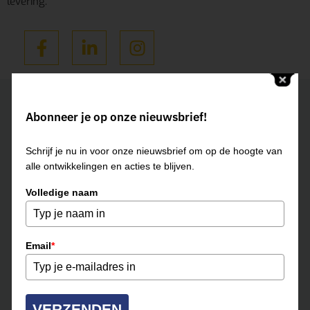
levering.
Neem contact op
Abonneer je op onze nieuwsbrief!
ROERMOND
Schrijf je nu in voor onze nieuwsbrief om op de hoogte van
0475-331500
alle ontwikkelingen en acties te blijven.
roermond@multihuur.nl
Volledige naam
Jules Breukersstraat 15-17
6041 BP Roermond
Email
*
KvK.
13037070
BTW nr:
NL804285433B01
IBAN:
NL53 RABO 0113 8157 00
VERZENDEN