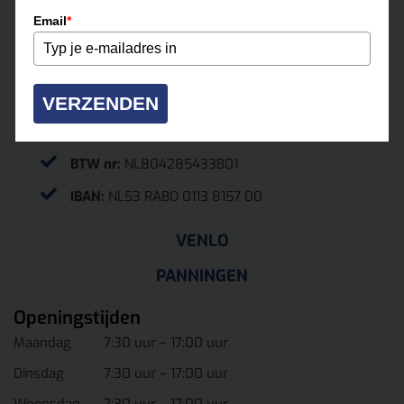
0475-331500
Email
*
roermond@multihuur.nl
Jules Breukersstraat 15-17
6041 BP Roermond
VERZENDEN
KvK.
13037070
BTW nr:
NL804285433B01
IBAN:
NL53 RABO 0113 8157 00
VENLO
PANNINGEN
Openingstijden
Maandag
7:30 uur – 17:00 uur
Dinsdag
7:30 uur – 17:00 uur