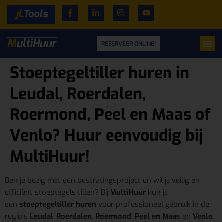
RESERVEER ONLINE!
Stoeptegeltiller huren in
Leudal, Roerdalen,
Roermond, Peel en Maas of
Venlo? Huur eenvoudig bij
MultiHuur!
Ben je bezig met een bestratingsproject en wil je veilig en
efficiënt stoeptegels tillen? Bij
MultiHuur
kun je
een
stoeptegeltiller huren
voor professioneel gebruik in de
regio’s
Leudal
,
Roerdalen
,
Roermond
,
Peel en Maas
en
Venlo
.