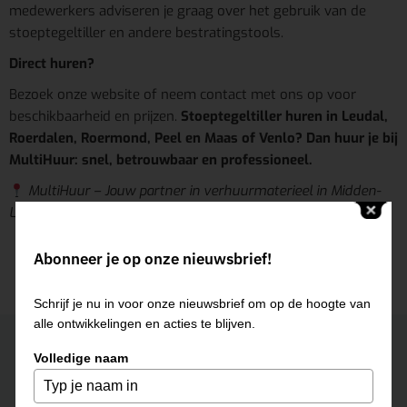
medewerkers adviseren je graag over het gebruik van de
stoeptegeltiller en andere bestratingstools.
Direct huren?
Bezoek onze website of neem contact met ons op voor
beschikbaarheid en prijzen.
Stoeptegeltiller huren in Leudal,
Roerdalen, Roermond, Peel en Maas of Venlo? Dan huur je bij
MultiHuur: snel, betrouwbaar en professioneel.
MultiHuur – Jouw partner in verhuurmaterieel in Midden-
Limburg.
Abonneer je op onze nieuwsbrief!
Schrijf je nu in voor onze nieuwsbrief om op de hoogte van
alle ontwikkelingen en acties te blijven.
Neem contact op
Volledige naam
ROERMOND