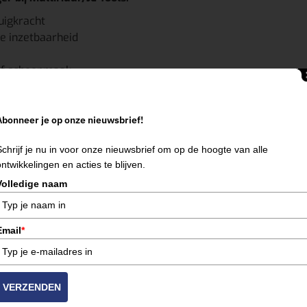
uigkracht
e inzetbaarheid
 of schoonmaak
 gebruiksklaar
Abonneer je op onze nieuwsbrief!
Schrijf je nu in voor onze nieuwsbrief om op de hoogte van alle
ontwikkelingen en acties te blijven.
Volledige naam
dig heeft of snel een betrouwbare stofzuiger wilt inzetten: bi
et ons op voor beschikbaarheid of reserveer direct.
Email
*
Tools is uw verhuurpartner!
VERZENDEN