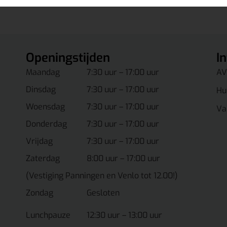
Openingstijden
I
Maandag
7:30 uur – 17:00 uur
AV
Dinsdag
7:30 uur – 17:00 uur
Hu
Woensdag
7:30 uur – 17:00 uur
Va
Donderdag
7:30 uur – 17:00 uur
Vrijdag
7:30 uur – 17:00 uur
Zaterdag
8:00 uur – 17:00 uur
(Vestiging Panningen en Venlo tot 12.00!)
Zondag
Gesloten
Lunchpauze
12:30 uur – 13:00 uur