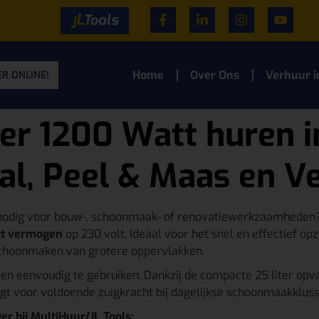
Home
Over Ons
Verhuur i
R ONLINE!
iter 1200 Watt huren 
al, Peel & Maas en V
 nodig voor bouw-, schoonmaak- of renovatiewerkzaamheden? 
att vermogen
op 230 volt. Ideaal voor het snel en effectief opz
 schoonmaken van grotere oppervlakken.
st en eenvoudig te gebruiken. Dankzij de compacte 25 liter op
rgt voor voldoende zuigkracht bij dagelijkse schoonmaakklus
r bij MultiHuur/JL Tools: