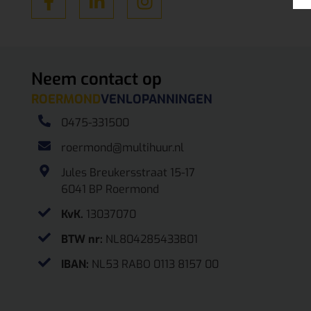
Neem contact op
ROERMOND
VENLO
PANNINGEN
0475-331500
roermond@multihuur.nl
Jules Breukersstraat 15-17
6041 BP Roermond
KvK.
13037070
BTW nr:
NL804285433B01
IBAN:
NL53 RABO 0113 8157 00