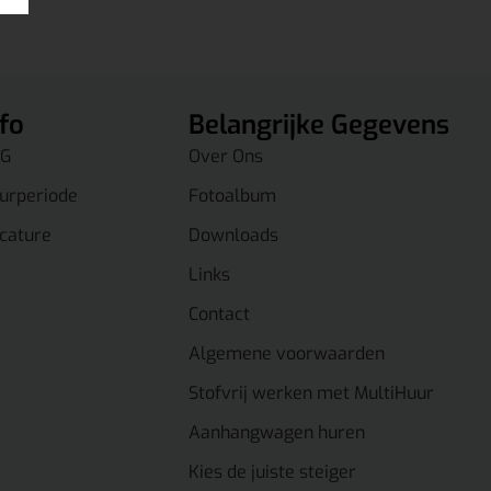
nfo
Belangrijke Gegevens
G
Over Ons
urperiode
Fotoalbum
cature
Downloads
Links
Contact
Algemene voorwaarden
Stofvrij werken met MultiHuur
Aanhangwagen huren
Kies de juiste steiger