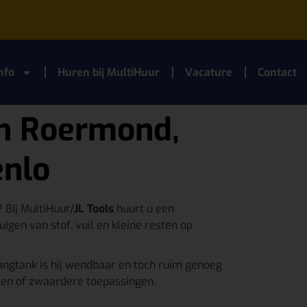
nfo
Huren bij MultiHuur
Vacature
Contact
in Roermond,
enlo
Bij MultiHuur/
JL Tools
huurt u een
uigen van stof, vuil en kleine resten op
vangtank is hij wendbaar en toch ruim genoeg
sen of zwaardere toepassingen.