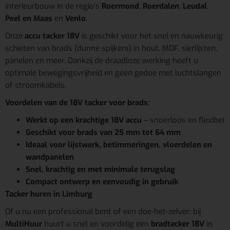
interieurbouw in de regio’s
Roermond
,
Roerdalen
,
Leudal
,
Peel en Maas
en
Venlo
.
Onze
accu tacker 18V
is geschikt voor het snel en nauwkeurig
schieten van brads (dunne spijkers) in hout, MDF, sierlijsten,
panelen en meer. Dankzij de draadloze werking heeft u
optimale bewegingsvrijheid en geen gedoe met luchtslangen
of stroomkabels.
Voordelen van de 18V tacker voor brads:
Werkt op een krachtige 18V accu
– snoerloos en flexibel
Geschikt voor brads van 25 mm tot 64 mm
Ideaal voor lijstwerk, betimmeringen, vloerdelen en
wandpanelen
Snel, krachtig en met minimale terugslag
Compact ontwerp en eenvoudig in gebruik
Tacker huren in Limburg
Of u nu een professional bent of een doe-het-zelver: bij
MultiHuur
huurt u snel en voordelig een
bradtacker 18V
in