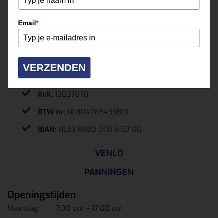
ROERMOND
Email
*
0475-331500
roermond@multihuur.nl
Jules Breukersstraat 15-17
VERZENDEN
6041 BP Roermond
KvK.
13037070
BTW nr:
NL804285433B01
IBAN:
NL53 RABO 0113 8157 00
VENLO
PANNINGEN
Openingstijden
Maandag
7:30 uur – 17:00 uur