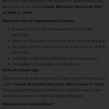
ideaal voor bouwbedrijven, aannemers en klusprofessionals
die werken in de regio’s
Leudal
,
Roerdalen
,
Roermond
,
Peel
en Maas
en
Venlo
.
Voordelen van de traptredenklem 2-mans:
Ontworpen voor hijswerkzaamheden door twee
personen
Sterke en duurzame constructie voor betrouwbare grip
Geschikt voor het tillen van zware traptreden en prefab
elementen
Verhoogt veiligheid en efficiëntie op de bouwplaats
Eenvoudig te bevestigen en te bedienen
Verhuur in jouw regio
Wij verhuren de traptredenklem 2-mans snel en flexibel in de
regio’s
Leudal
,
Roermond
,
Roerdalen
,
Peel en Maas
en
Venlo
.
Met goed onderhouden materieel en snelle levering zorgen
wij dat jouw project zonder vertraging doorgaat.
Waarom huren bij MultiHuur?