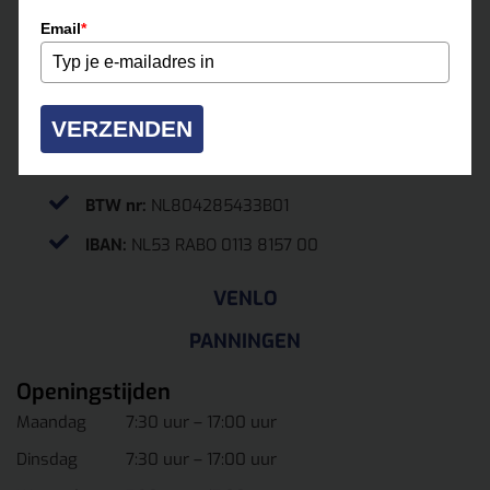
0475-331500
Email
*
roermond@multihuur.nl
Jules Breukersstraat 15-17
VERZENDEN
6041 BP Roermond
KvK.
13037070
BTW nr:
NL804285433B01
IBAN:
NL53 RABO 0113 8157 00
VENLO
PANNINGEN
Openingstijden
Maandag
7:30 uur – 17:00 uur
Dinsdag
7:30 uur – 17:00 uur