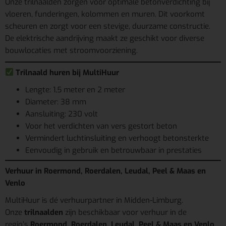
Onze trilnaalden zorgen voor optimale betonverdichting bij
vloeren, funderingen, kolommen en muren. Dit voorkomt
scheuren en zorgt voor een stevige, duurzame constructie.
De elektrische aandrijving maakt ze geschikt voor diverse
bouwlocaties met stroomvoorziening.
Trilnaald huren bij MultiHuur
Lengte: 1,5 meter en 2 meter
Diameter: 38 mm
Aansluiting: 230 volt
Voor het verdichten van vers gestort beton
Vermindert luchtinsluiting en verhoogt betonsterkte
Eenvoudig in gebruik en betrouwbaar in prestaties
Verhuur in Roermond, Roerdalen, Leudal, Peel & Maas en
Venlo
MultiHuur is dé verhuurpartner in Midden-Limburg.
Onze
trilnaalden
zijn beschikbaar voor verhuur in de
regio’s
Roermond, Roerdalen, Leudal, Peel & Maas en Venlo
.