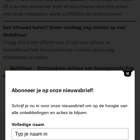
Of u nu een aannemer bent of een ervaren doe-het-zelver,
met onze trilnaalden werkt u efficiënt en professioneel.
Een trilnaald huren? Neem vandaag nog contact op met
MultiHuur!
Vraag direct een offerte aan of bel voor advies en
beschikbaarheid. Reserveren kan snel en eenvoudig
telefonisch of online.
MultiHuur – Betrouwbare verhuur van bouwgereedschap
in uw regio.
Abonneer je op onze nieuwsbrief!
Schrijf je nu in voor onze nieuwsbrief om op de hoogte van
alle ontwikkelingen en acties te blijven.
Neem contact op
Volledige naam
ROERMOND