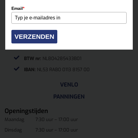
0475-331500
Email
*
roermond@multihuur.nl
Jules Breukersstraat 15-17
VERZENDEN
6041 BP Roermond
KvK.
13037070
BTW nr:
NL804285433B01
IBAN:
NL53 RABO 0113 8157 00
VENLO
PANNINGEN
Openingstijden
Maandag
7:30 uur – 17:00 uur
Dinsdag
7:30 uur – 17:00 uur