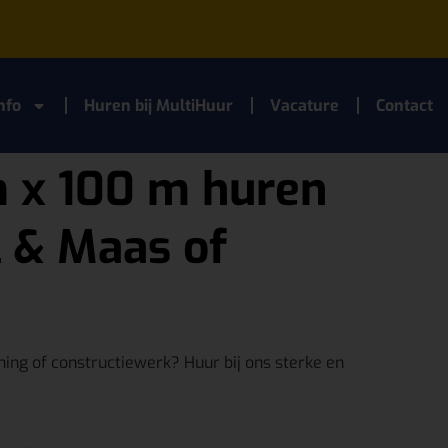
nfo
Huren bij MultiHuur
Vacature
Contact
m x 100 m huren
l & Maas of
ng of constructiewerk? Huur bij ons sterke en