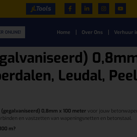
Home
Over Ons
Verhuur i
R ONLINE!
egalvaniseerd) 0,8m
erdalen, Leudal, Pee
 (gegalvaniseerd) 0,8mm x 100 meter
voor jouw betonwapeni
erbinden en vastzetten van wapeningsnetten en betonstaal.
 100 m?