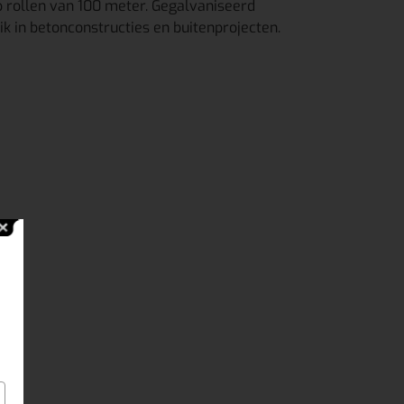
 rollen van 100 meter. Gegalvaniseerd
k in betonconstructies en buitenprojecten.