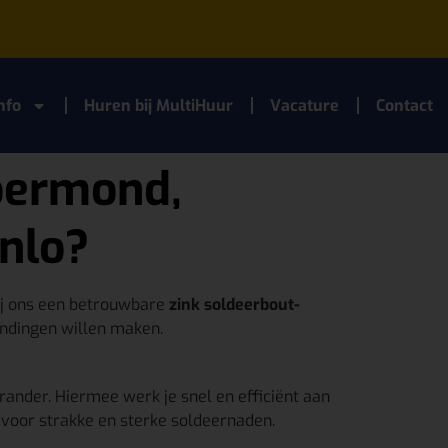
nfo
Huren bij MultiHuur
Vacature
Contact
Roermond,
enlo?
ij ons een betrouwbare
zink soldeerbout-
indingen willen maken.
ander. Hiermee werk je snel en efficiënt aan
 voor strakke en sterke soldeernaden.