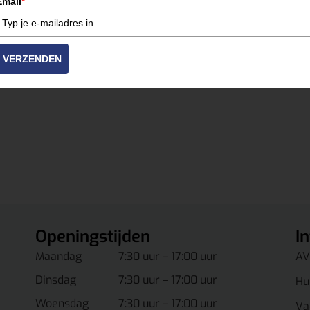
Email
*
Roerdalen, Leudal, Peel & Maas of Venlo?
ij zorgen dat je snel aan de slag kunt met de juiste apparatu
VERZENDEN
Openingstijden
I
Maandag
7:30 uur – 17:00 uur
AV
Dinsdag
7:30 uur – 17:00 uur
Hu
Woensdag
7:30 uur – 17:00 uur
Va