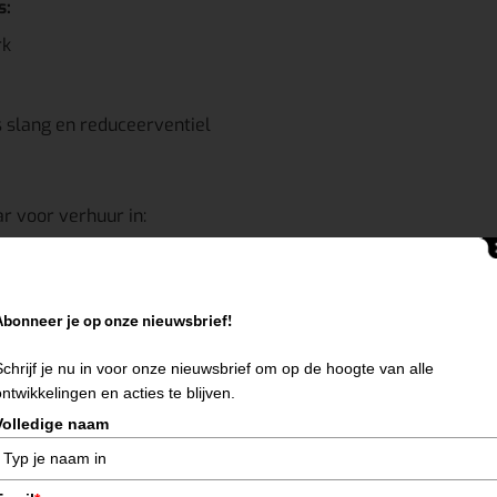
s:
rk
s slang en reduceerventiel
r voor verhuur in:
Abonneer je op onze nieuwsbrief!
Schrijf je nu in voor onze nieuwsbrief om op de hoogte van alle
k. Wij leveren altijd goed onderhouden en gebruiksklare appa
ontwikkelingen en acties te blijven.
Volledige naam
usser, met onze
zink soldeerbout-brander
werk je snel en nau