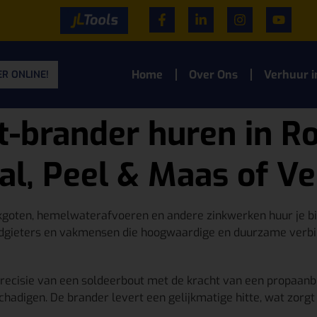
Home
Over Ons
Verhuur i
R ONLINE!
t-brander huren in 
al, Peel & Maas of V
akgoten, hemelwaterafvoeren en andere zinkwerken huur je b
loodgieters en vakmensen die hoogwaardige en duurzame verb
ecisie van een soldeerbout met de kracht van een propaanbr
hadigen. De brander levert een gelijkmatige hitte, wat zorgt