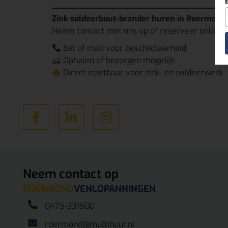
Zink soldeerbout-brander huren in Roermond, 
Neem contact met ons op of reserveer online. W
Bel of mail voor beschikbaarheid
Ophalen of bezorgen mogelijk
Direct inzetbaar voor zink- en soldeerwerk
Neem contact op
ROERMOND
VENLO
PANNINGEN
0475-331500
roermond@multihuur.nl