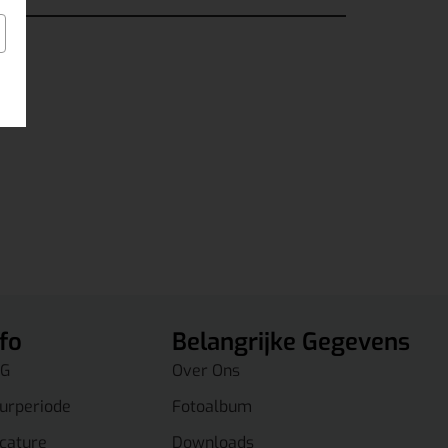
ur.
nfo
Belangrijke Gegevens
G
Over Ons
urperiode
Fotoalbum
cature
Downloads